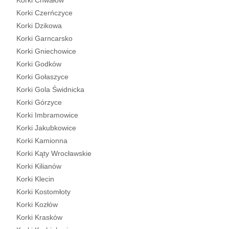
Korki Chwałów
Korki Czerńczyce
Korki Dzikowa
Korki Garncarsko
Korki Gniechowice
Korki Godków
Korki Gołaszyce
Korki Gola Świdnicka
Korki Górzyce
Korki Imbramowice
Korki Jakubkowice
Korki Kamionna
Korki Kąty Wrocławskie
Korki Kilianów
Korki Klecin
Korki Kostomłoty
Korki Kozłów
Korki Krasków