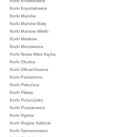
Korki Krobielowice
Korki Kryształowice
Korki Maniów
Korki Maniów Mały
Korki Maniów Wielki
Korki Mietków
Korki Mirosławice
Korki Nowa Wieś Kącka
Korki Okulice
Korki Olbrachtowice
Korki Paździorno
Korki Pełcznica
Korki Piławy
Korki Pożarzysko
Korki Proszkowice
Korki Ręków
Korki Rogów Sobócki
Korki Samsonowice