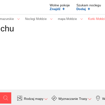
Wolne pokoje
Szukam noclegu
+
+
Znajdź
Dodaj
mazurskie
Noclegi Mołdzie
mapa Mołdzie
Korki Mołdz
uchu
Rodzaj mapy
Wyznaczanie Trasy
W