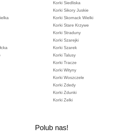
Korki Siedliska
Korki Sikory Juskie
ielka
Korki Skomack Wielki
Korki Stare Krzywe
Korki Straduny
Korki Szarejki
łcka
Korki Szarek
e
Korki Talusy
Korki Tracze
Korki Wityny
Korki Woszczele
Korki Zdedy
Korki Zdunki
Korki Zelki
Polub nas!