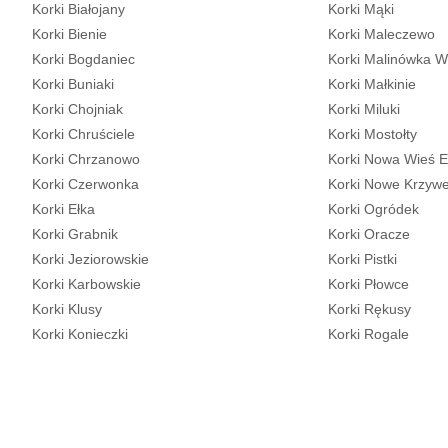
Korki Białojany
Korki Mąki
Korki Bienie
Korki Maleczewo
Korki Bogdaniec
Korki Malinówka W
Korki Buniaki
Korki Małkinie
Korki Chojniak
Korki Miluki
Korki Chruściele
Korki Mostołty
Korki Chrzanowo
Korki Nowa Wieś E
Korki Czerwonka
Korki Nowe Krzyw
Korki Ełka
Korki Ogródek
Korki Grabnik
Korki Oracze
Korki Jeziorowskie
Korki Pistki
Korki Karbowskie
Korki Płowce
Korki Klusy
Korki Rękusy
Korki Konieczki
Korki Rogale