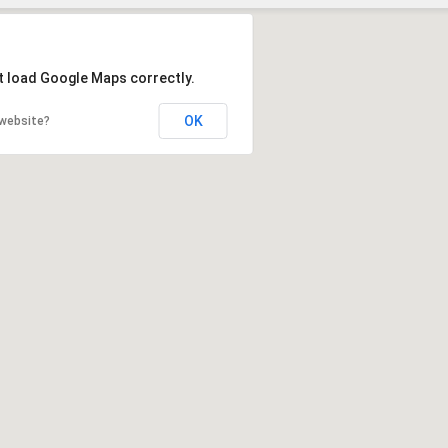
Szukaj
t load Google Maps correctly.
OK
 website?