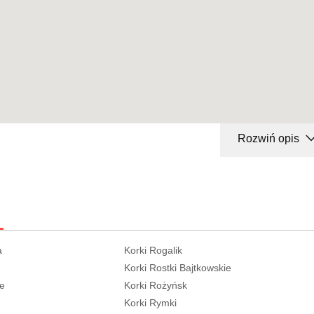
Rozwiń opis
a
Korki Rogalik
Korki Rostki Bajtkowskie
ie
Korki Rożyńsk
Korki Rymki