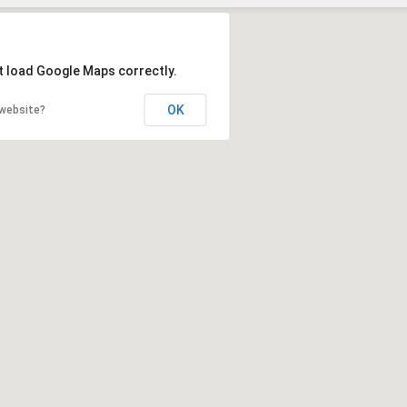
Szukaj
t load Google Maps correctly.
OK
 website?