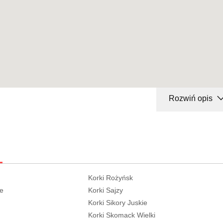
Rozwiń opis
Korki Rożyńsk
ie
Korki Sajzy
Korki Sikory Juskie
Korki Skomack Wielki