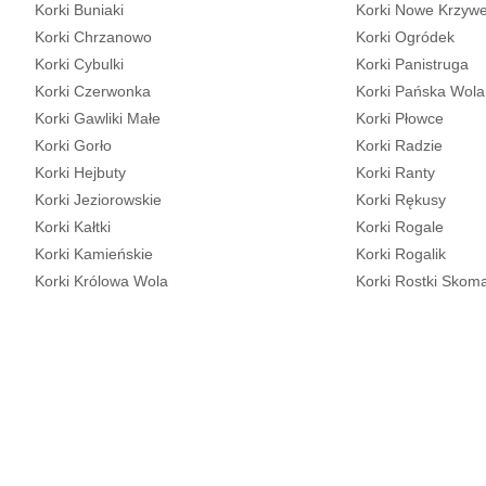
Korki Buniaki
Korki Nowe Krzyw
Korki Chrzanowo
Korki Ogródek
Korki Cybulki
Korki Panistruga
Korki Czerwonka
Korki Pańska Wola
Korki Gawliki Małe
Korki Płowce
Korki Gorło
Korki Radzie
Korki Hejbuty
Korki Ranty
Korki Jeziorowskie
Korki Rękusy
Korki Kałtki
Korki Rogale
Korki Kamieńskie
Korki Rogalik
Korki Królowa Wola
Korki Rostki Skom