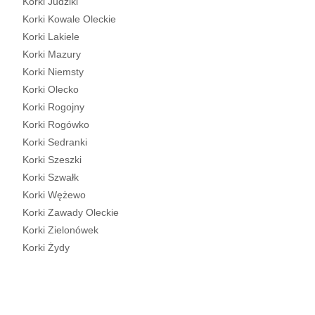
Korki Judziki
Korki Kowale Oleckie
Korki Lakiele
Korki Mazury
Korki Niemsty
Korki Olecko
Korki Rogojny
Korki Rogówko
Korki Sedranki
Korki Szeszki
Korki Szwałk
Korki Wężewo
Korki Zawady Oleckie
Korki Zielonówek
Korki Żydy