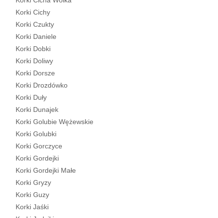
Korki Cicha Wólka
Korki Cichy
Korki Czukty
Korki Daniele
Korki Dobki
Korki Doliwy
Korki Dorsze
Korki Drozdówko
Korki Duły
Korki Dunajek
Korki Golubie Wężewskie
Korki Golubki
Korki Gorczyce
Korki Gordejki
Korki Gordejki Małe
Korki Gryzy
Korki Guzy
Korki Jaśki