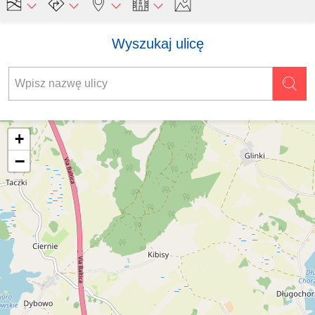
Wyszukaj ulicę
+
−