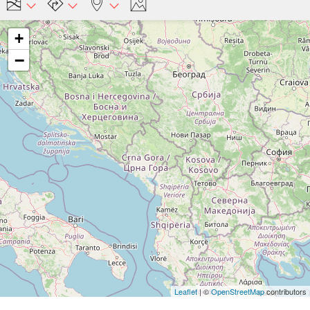
+
−
Leaflet
| ©
OpenStreetMap
contributors