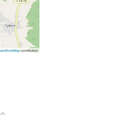
penStreetMap
contributors