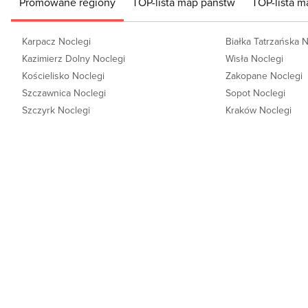
Promowane regiony
TOP-lista map państw
TOP-lista m
Karpacz Noclegi
Białka Tatrzańska 
Kazimierz Dolny Noclegi
Wisła Noclegi
Kościelisko Noclegi
Zakopane Noclegi
Szczawnica Noclegi
Sopot Noclegi
Szczyrk Noclegi
Kraków Noclegi