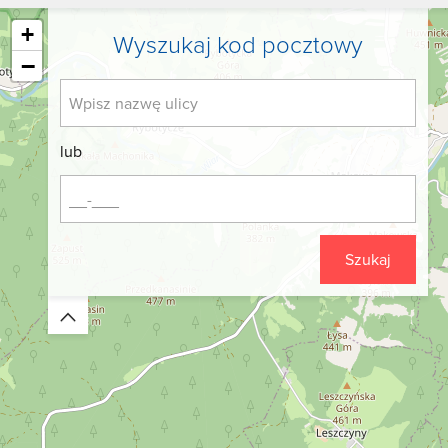
+
Wyszukaj kod pocztowy
−
lub
Szukaj
Zwiń/rozwiń