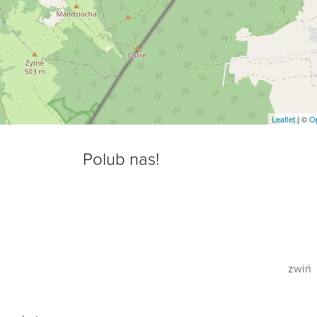
Leaflet
| ©
O
Polub nas!
zwiń