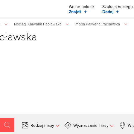
Wolne pokoje
Szukam noclegu
+
+
Znajdź
Dodaj
e
Noclegi Kalwaria Pacławska
mapa Kalwaria Pacławska
acławska
Rodzaj mapy
Wyznaczanie Trasy
W p