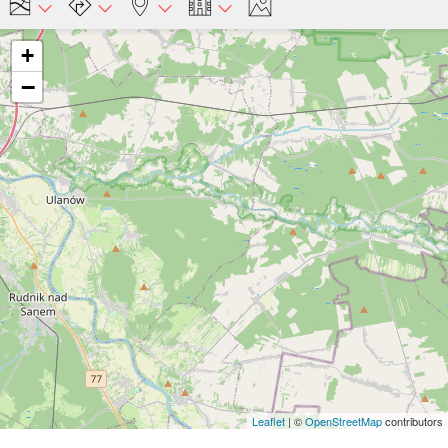
+
−
Leaflet
| ©
OpenStreetMap
contributors