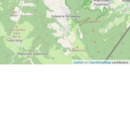
Leaflet
| ©
OpenStreetMap
contributors