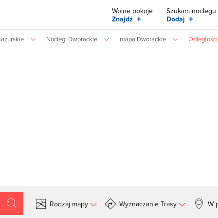
Wolne pokoje
Szukam noclegu
+
+
Znajdź
Dodaj
azurskie
Noclegi Dworackie
mapa Dworackie
Odległośc
Rodzaj mapy
Wyznaczanie Trasy
W p