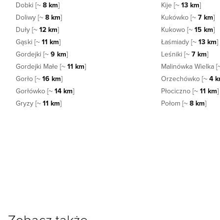
Dobki [~
8 km
]
Kije [~
13 km
]
Doliwy [~
8 km
]
Kukówko [~
7 km
]
Duły [~
12 km
]
Kukowo [~
15 km
]
Gąski [~
11 km
]
Łaśmiady [~
13 km
]
Gordejki [~
9 km
]
Leśniki [~
7 km
]
Gordejki Małe [~
11 km
]
Malinówka Wielka 
Gorło [~
16 km
]
Orzechówko [~
4 
Gorłówko [~
14 km
]
Płociczno [~
11 km
]
Gryzy [~
11 km
]
Połom [~
8 km
]
Zobacz także