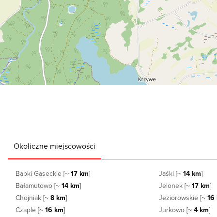
Okoliczne miejscowości
Babki Gąseckie [~
17 km
]
Jaśki [~
14 km
]
Bałamutowo [~
14 km
]
Jelonek [~
17 km
]
Chojniak [~
8 km
]
Jeziorowskie [~
16
Czaple [~
16 km
]
Jurkowo [~
4 km
]