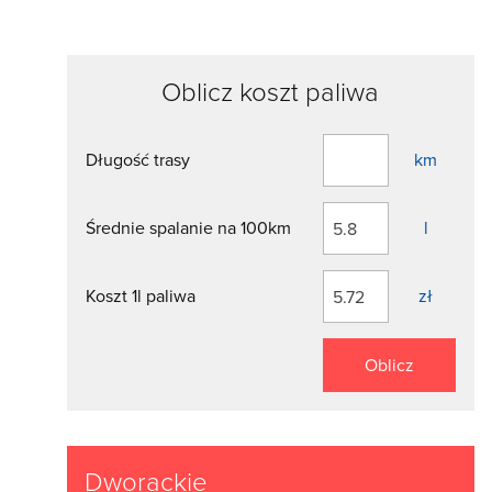
Oblicz koszt paliwa
Długość trasy
km
Średnie spalanie na 100km
l
Koszt 1l paliwa
zł
Oblicz
Dworackie