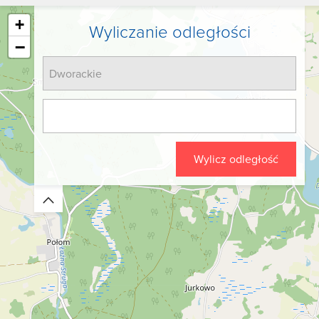
+
Wyliczanie odległości
−
Wylicz odległość
Zwiń/rozwiń