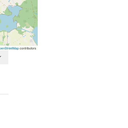
penStreetMap
contributors