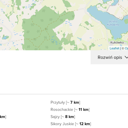
Leaflet
| ©
O
Rozwiń opis
Przytuły [~
7 km
]
Rosochackie [~
11 km
]
 km
]
Sajzy [~
8 km
]
Sikory Juskie [~
12 km
]