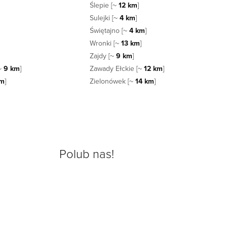
Ślepie [~
12 km
]
Sulejki [~
4 km
]
Świętajno [~
4 km
]
Wronki [~
13 km
]
Zajdy [~
9 km
]
[~
9 km
]
Zawady Ełckie [~
12 km
]
km
]
Zielonówek [~
14 km
]
Polub nas!