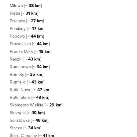
Milewo [~
38 km
]
Piętki [~
31 km
]
Pisanica [~
27 km
]
Pomiany [~
47 km
]
Popowo [~
44 km
]
Prawdziska [~
44 km
]
Pruska Mała [~
48 km
]
Reszki [~
43 km
]
Romanowo [~
34 km
]
Romoty [~
35 km
]
Rumiejki [~
43 km
]
Rutki Nowe [~
47 km
]
Rutki Stare [~
48 km
]
Skomętno Wielkie [~
29 km
]
Skrzypki [~
40 km
]
Solistówka [~
48 km
]
Stacze [~
34 km
]
Stare Cimochy [~
41 km
]