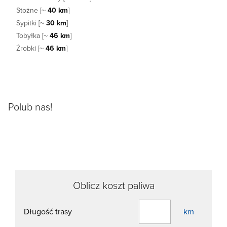
Stożne [~
40 km
]
Sypitki [~
30 km
]
Tobyłka [~
46 km
]
Żrobki [~
46 km
]
Polub nas!
Oblicz koszt paliwa
Długość trasy
km