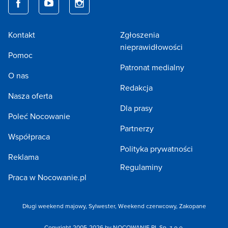
Kontakt
Zgłoszenia
nieprawidłowości
Pomoc
Patronat medialny
O nas
Redakcja
Nasza oferta
Dla prasy
Poleć Nocowanie
Partnerzy
Współpraca
Polityka prywatności
Reklama
Regulaminy
Praca w Nocowanie.pl
Długi weekend majowy,
Sylwester,
Weekend czerwcowy,
Zakopane
Copyright 2005-2026 by NOCOWANIE.PL Sp. z o.o.