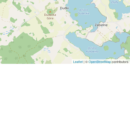
Leaflet
| ©
OpenStreetMap
contributors