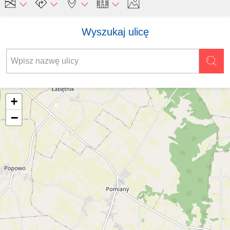
Wyszukaj ulicę
+
−