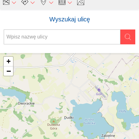
Wyszukaj ulicę
+
−