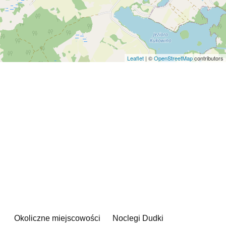
Leaflet
| ©
OpenStreetMap
contributors
Okoliczne miejscowości
Noclegi Dudki