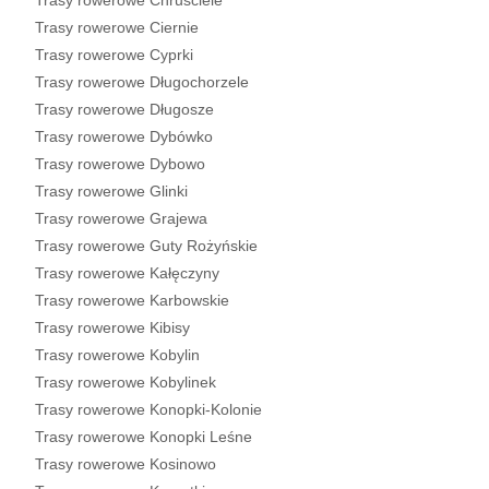
Trasy rowerowe Chruściele
Trasy rowerowe Ciernie
Trasy rowerowe Cyprki
Trasy rowerowe Długochorzele
Trasy rowerowe Długosze
Trasy rowerowe Dybówko
Trasy rowerowe Dybowo
Trasy rowerowe Glinki
Trasy rowerowe Grajewa
Trasy rowerowe Guty Rożyńskie
Trasy rowerowe Kałęczyny
Trasy rowerowe Karbowskie
Trasy rowerowe Kibisy
Trasy rowerowe Kobylin
Trasy rowerowe Kobylinek
Trasy rowerowe Konopki-Kolonie
Trasy rowerowe Konopki Leśne
Trasy rowerowe Kosinowo