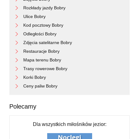
Rozkłady jazdy Bobry
Ulice Bobry
Kod pocztowy Bobry
Odległości Bobry
Zdjęcia satelitarne Bobry
Restauracje Bobry
Mapa terenu Bobry
Trasy rowerowe Bobry
Korki Bobry
Ceny paliw Bobry
Polecamy
Dla wszystkich miłośników jezior: