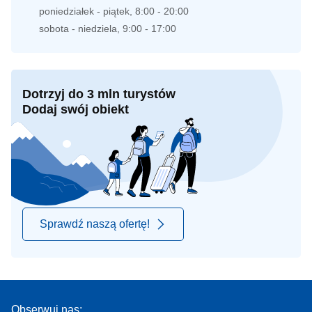
poniedziałek - piątek, 8:00 - 20:00
sobota - niedziela, 9:00 - 17:00
Dotrzyj do 3 mln turystów
Dodaj swój obiekt
Sprawdź naszą ofertę!
Obserwuj nas: