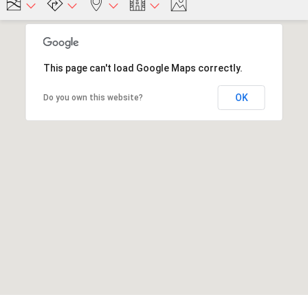
This page can't load Google Maps correctly.
OK
Do you own this website?