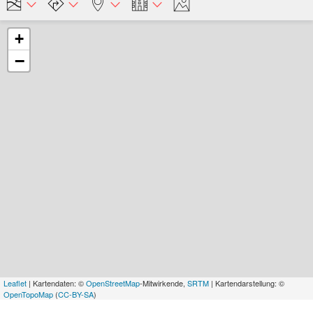
+
−
Leaflet
| Kartendaten: ©
OpenStreetMap
-Mitwirkende,
SRTM
| Kartendarstellung: ©
OpenTopoMap
(
CC-BY-SA
)