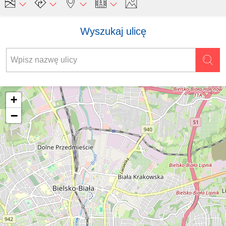
Wyszukaj ulicę
+
−