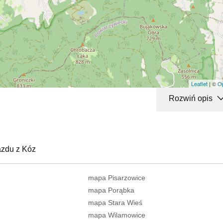
Leaflet
| ©
O
Rozwiń opis
azdu z Kóz
mapa Pisarzowice
mapa Porąbka
mapa Stara Wieś
mapa Wilamowice