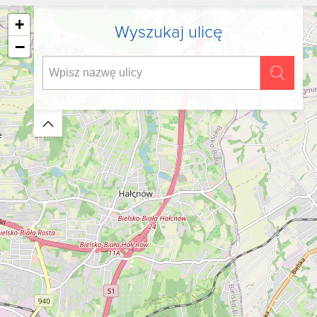
+
Wyszukaj ulicę
−
Zwiń/rozwiń