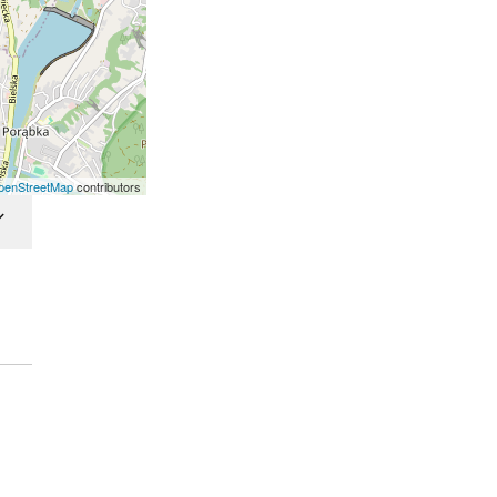
penStreetMap
contributors