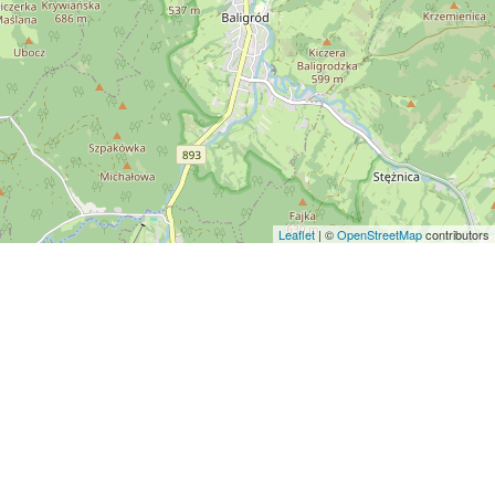
Leaflet
| ©
OpenStreetMap
contributors