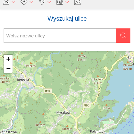
Wyszukaj ulicę
+
−