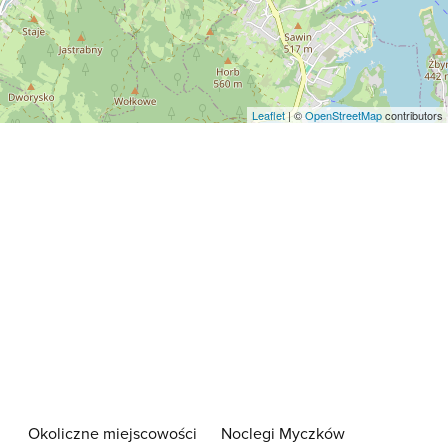
Leaflet
| ©
OpenStreetMap
contributors
Okoliczne miejscowości
Noclegi Myczków