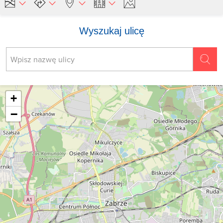
Wyszukaj ulicę
+
−