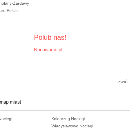
molany-Żardawy
are Połcie
Polub nas!
Nocowanie.pl
zwiń
 map miast
Noclegi
Kołobrzeg Noclegi
Władysławowo Noclegi