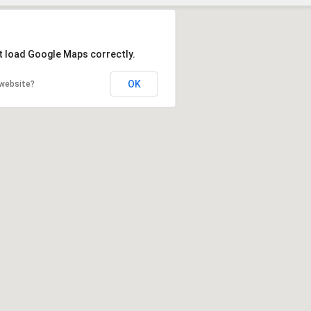
Szukaj
t load Google Maps correctly.
OK
 website?