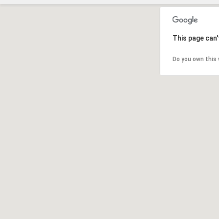
This page can'
Do you own this