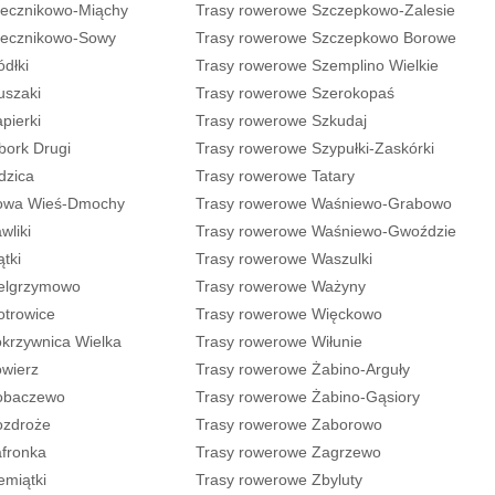
iecznikowo-Miąchy
Trasy rowerowe Szczepkowo-Zalesie
iecznikowo-Sowy
Trasy rowerowe Szczepkowo Borowe
dłki
Trasy rowerowe Szemplino Wielkie
uszaki
Trasy rowerowe Szerokopaś
pierki
Trasy rowerowe Szkudaj
bork Drugi
Trasy rowerowe Szypułki-Zaskórki
dzica
Trasy rowerowe Tatary
Nowa Wieś-Dmochy
Trasy rowerowe Waśniewo-Grabowo
wliki
Trasy rowerowe Waśniewo-Gwoździe
tki
Trasy rowerowe Waszulki
ielgrzymowo
Trasy rowerowe Ważyny
otrowice
Trasy rowerowe Więckowo
krzywnica Wielka
Trasy rowerowe Wiłunie
owierz
Trasy rowerowe Żabino-Arguły
obaczewo
Trasy rowerowe Żabino-Gąsiory
ozdroże
Trasy rowerowe Zaborowo
afronka
Trasy rowerowe Zagrzewo
emiątki
Trasy rowerowe Zbyluty