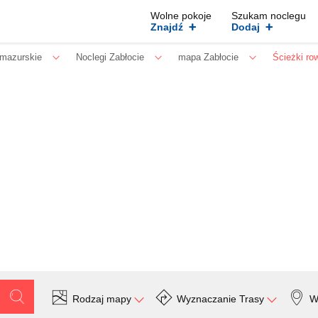
Wolne pokoje
Szukam noclegu
+
+
Znajdź
Dodaj
mazurskie
Noclegi Zabłocie
mapa Zabłocie
Ścieżki ro
Rodzaj mapy
Wyznaczanie Trasy
W