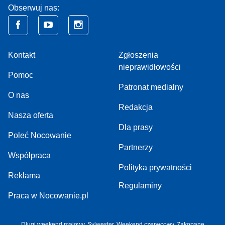
Obserwuj nas:
Kontakt
Zgłoszenia
nieprawidłowości
Pomoc
Patronat medialny
O nas
Redakcja
Nasza oferta
Dla prasy
Poleć Nocowanie
Partnerzy
Współpraca
Polityka prywatności
Reklama
Regulaminy
Praca w Nocowanie.pl
Długi weekend majowy,
Sylwester,
Weekend czerwcowy,
Zakopane