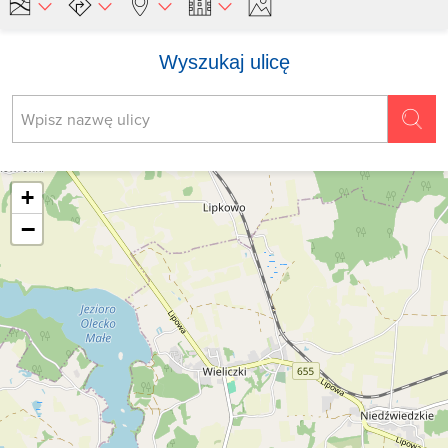
Wyszukaj ulicę
+
−