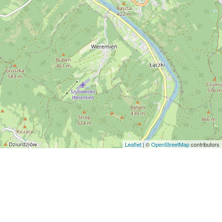
Leaflet
| ©
OpenStreetMap
contributors