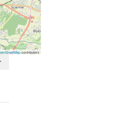
penStreetMap
contributors