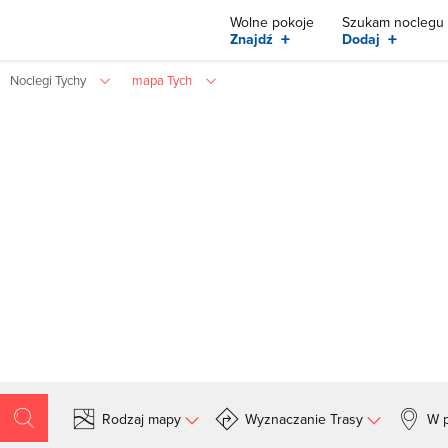
Wolne pokoje
Szukam noclegu
+
+
Znajdź
Dodaj
Noclegi Tychy
mapa Tych
Rodzaj mapy
Wyznaczanie Trasy
W p