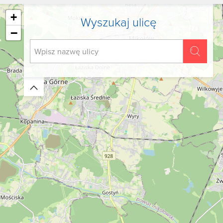
+
Wyszukaj ulicę
−
Zwiń/rozwiń