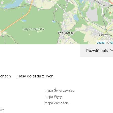
Leaflet
| ©
O
Rozwiń opis
ychach
Trasy dojazdu z Tych
mapa Świerczyniec
mapa Wyry
mapa Zamoście
owy