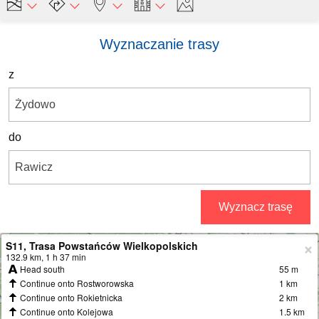
Wyznaczanie trasy
z
do
Wyznacz trasę
S11, Trasa Powstańców Wielkopolskich
+
132.9 km, 1 h 37 min
Head south
55 m
−
Continue onto Rostworowska
1 km
Continue onto Rokietnicka
2 km
Continue onto Kolejowa
1.5 km