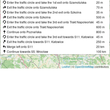
Enter the traffic circle and take the 1st exit onto Szamotulska
20 m
Exit the traffic circle onto Szamotulska
70 m
Enter the traffic circle and take the 2nd exit onto Szkolna
35 m
Exit the traffic circle onto Szkolna
500 m
Enter the traffic circle and take the 3rd exit onto Trakt Napoleoński
45 m
Exit the traffic circle onto Trakt Napoleoński
600 m
Continue onto Poznańska
800 m
Enter the traffic circle and take the 3rd exit towards S11: Katowice
45 m
Exit the traffic circle towards S11: Katowice
250 m
Merge left onto S11
20 km
Continue towards S5: Wrocław
100 km
Take the ramp towards 36: Lubin
450 m
Enter the traffic circle and take the 1st exit towards Poznań
15 m
Exit the traffic circle towards Poznań
4 km
Leaflet
| ©
OpenStreetMap
contributors
Enter Rondo Wielkiej Orkiestry Świątecznej Pomocy and take the
15 m
1st exit
Exit the traffic circle
700 m
Continue onto Poznańska
700 m
Enter Rondo Biały Orzeł and take the 1st exit onto Adama Przyjmy-
15 m
Przyjemskiego
Exit the traffic circle onto Adama Przyjmy-Przyjemskiego
600 m
Continue straight onto 3 Maja
300 m
Continue onto Rynek
100 m