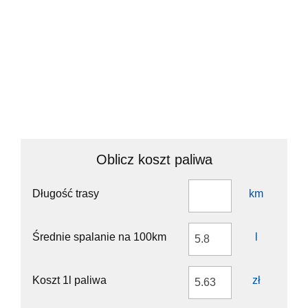
Turn left to stay on Rynek
90 m
Turn left to stay on Rynek
100 m
You have arrived at your destination
0 m
Oblicz koszt paliwa
Długość trasy
km
Średnie spalanie na 100km
l
Koszt 1l paliwa
zł