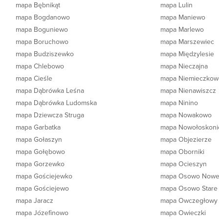
mapa Bębnikąt
mapa Lulin
mapa Bogdanowo
mapa Maniewo
mapa Boguniewo
mapa Marlewo
mapa Boruchowo
mapa Marszewiec
mapa Budziszewko
mapa Międzylesie
mapa Chlebowo
mapa Nieczajna
mapa Cieśle
mapa Niemieczkow
mapa Dąbrówka Leśna
mapa Nienawiszcz
mapa Dąbrówka Ludomska
mapa Ninino
mapa Dziewcza Struga
mapa Nowakowo
mapa Garbatka
mapa Nowołoskoni
mapa Gołaszyn
mapa Objezierze
mapa Gołębowo
mapa Oborniki
mapa Gorzewko
mapa Ocieszyn
mapa Gościejewko
mapa Osowo Now
mapa Gościejewo
mapa Osowo Stare
mapa Jaracz
mapa Owczegłowy
mapa Józefinowo
mapa Owieczki