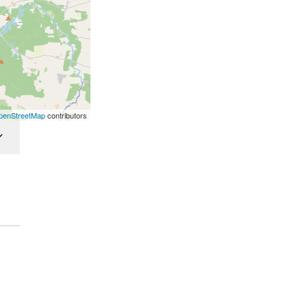
penStreetMap
contributors