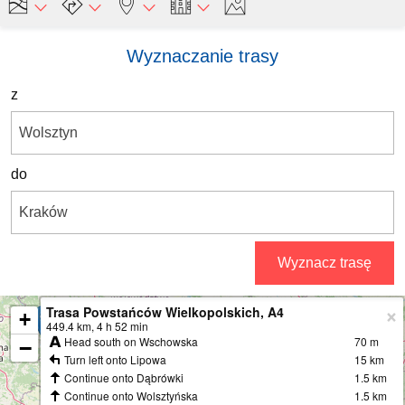
Wyznaczanie trasy
z
do
Wyznacz trasę
Trasa Powstańców Wielkopolskich, A4
+
449.4 km, 4 h 52 min
Head south on Wschowska
70 m
−
Turn left onto Lipowa
15 km
Continue onto Dąbrówki
1.5 km
Continue onto Wolsztyńska
1.5 km