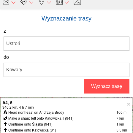
Wyznaczanie trasy
z
do
Wyznacz trasę
A4, 5
+
340.2 km, 4 h 7 min
Head northeast on Andrzeja Brody
100 m
−
Make a sharp left onto Katowicka II (941)
7 km
Continue onto Śląska (941)
1 km
Continue onto Katowicka (81)
5.5 km