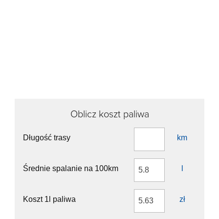
Continue onto Zbigniewa Herberta
1.5 km
Continue onto Jerzego Turowicza
1.5 km
Continue onto Księdza Józefa Tischnera
450 m
Continue onto Aleja Powstańców Śląskich
1.5 km
Keep right onto Estakada Obrońców Lwowa
500 m
Go straight onto Powstańców Wielkopolskich
300 m
Keep left towards 776: Busko Zdr.
600 m
Continue onto Nowohucka
1 km
Turn right onto Koszykarska
150 m
Turn right
9 m
Make a U-turn
9 m
Oblicz koszt paliwa
Turn left onto Koszykarska
150 m
Turn left onto Nowohucka
300 m
Turn right onto Na Zakolu Wisły
100 m
Długość trasy
km
Turn right
100 m
You have arrived at your destination, on the right
0 m
Średnie spalanie na 100km
l
Koszt 1l paliwa
zł