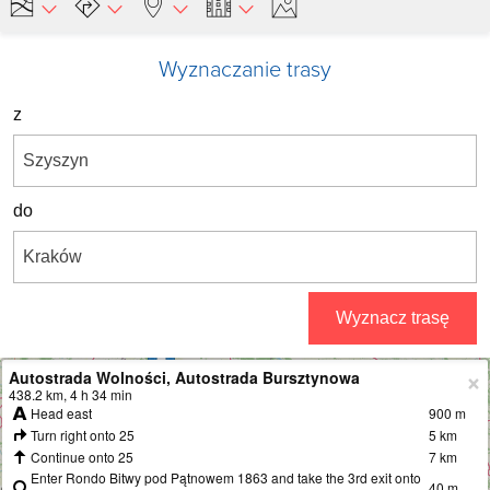
Wyznaczanie trasy
z
do
Wyznacz trasę
Autostrada Wolności, Autostrada Bursztynowa
+
438.2 km, 4 h 34 min
Head east
900 m
−
Turn right onto 25
5 km
Continue onto 25
7 km
Enter Rondo Bitwy pod Pątnowem 1863 and take the 3rd exit onto
40 m