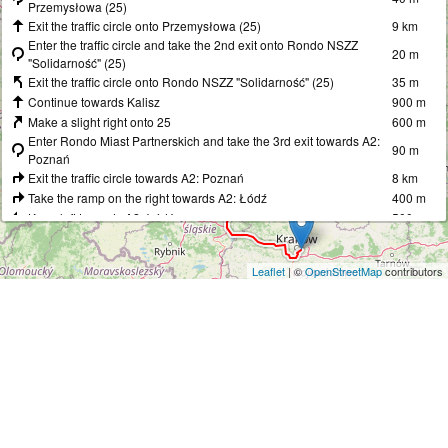
Przemysłowa (25)
Exit the traffic circle onto Przemysłowa (25)
9 km
Enter the traffic circle and take the 2nd exit onto Rondo NSZZ
20 m
"Solidarność" (25)
Exit the traffic circle onto Rondo NSZZ "Solidarność" (25)
35 m
Continue towards Kalisz
900 m
Make a slight right onto 25
600 m
Enter Rondo Miast Partnerskich and take the 3rd exit towards A2:
90 m
Poznań
Exit the traffic circle towards A2: Poznań
8 km
Take the ramp on the right towards A2: Łódź
400 m
Keep left towards A2: Łódź
500 m
Merge left onto Autostrada Wolności (A2)
100 km
Take the ramp towards A1: Gdańsk
600 m
Leaflet
| ©
OpenStreetMap
contributors
Keep right towards A1: Katowice
900 m
Merge left towards Katowice
200 km
Take the ramp towards S1: Bielsko-Biała
600 m
Keep right towards S1: Bielsko-Biała
300 m
Continue onto S1
40 km
Take the ramp towards A4: Kraków
350 m
Merge left onto A4
50 km
Take the ramp towards A4: Balice
20 km
Take the ramp towards Kraków
500 m