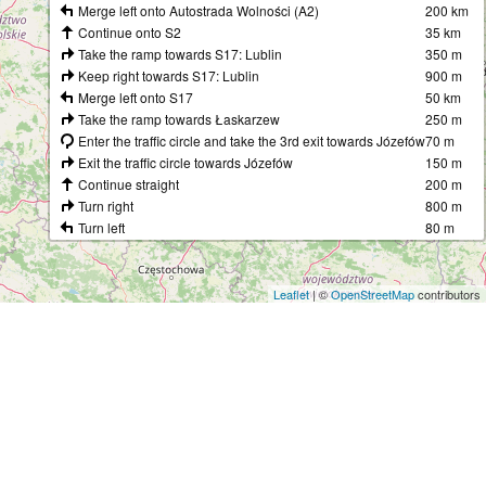
Merge left onto Autostrada Wolności (A2)
200 km
Continue onto S2
35 km
Take the ramp towards S17: Lublin
350 m
Keep right towards S17: Lublin
900 m
Merge left onto S17
50 km
Take the ramp towards Łaskarzew
250 m
Enter the traffic circle and take the 3rd exit towards Józefów
70 m
Exit the traffic circle towards Józefów
150 m
Continue straight
200 m
Turn right
800 m
Turn left
80 m
You have arrived at your destination, on the left
0 m
Leaflet
| ©
OpenStreetMap
contributors