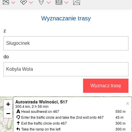
Wyznaczanie trasy
z
do
Wyznacz trasę
Autostrada Wolności, S17
+
300.4 km, 2 h 59 min
Head southwest on 467
550 m
−
Enter the traffic circle and take the 2nd exit onto 467
45 m
Exit the traffic circle onto 467
300 m
Take the ramp on the left
300 m