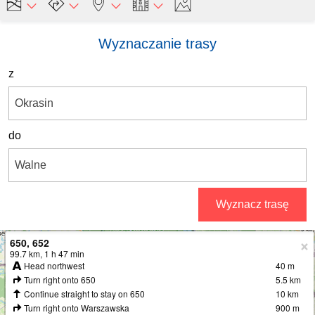
Wyznaczanie trasy
z
do
Wyznacz trasę
650, 652
+
99.7 km, 1 h 47 min
Head northwest
40 m
−
Turn right onto 650
5.5 km
Continue straight to stay on 650
10 km
Turn right onto Warszawska
900 m