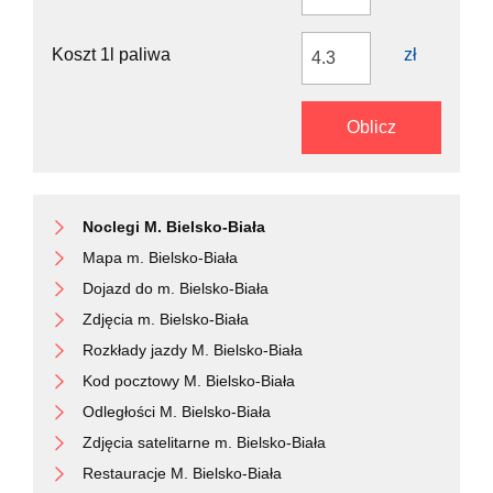
Continue onto Graniczna
450 m
Turn right onto Wodzisławska
800 m
Turn left onto Tadeusza Kościuszki
2.5 km
Koszt 1l paliwa
zł
Turn right onto Bogumińska (78)
55 m
You have arrived at your destination
0 m
Oblicz
Noclegi M. Bielsko-Biała
Mapa m. Bielsko-Biała
Dojazd do m. Bielsko-Biała
Zdjęcia m. Bielsko-Biała
Rozkłady jazdy M. Bielsko-Biała
Kod pocztowy M. Bielsko-Biała
Odległości M. Bielsko-Biała
Zdjęcia satelitarne m. Bielsko-Biała
Restauracje M. Bielsko-Biała