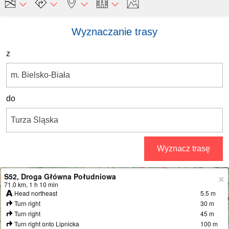
Wyznaczanie trasy
z
do
Wyznacz trasę
S52, Droga Główna Południowa
+
71.0 km, 1 h 10 min
Head northeast
5.5 m
−
Turn right
30 m
Turn right
45 m
Turn right onto Lipnicka
100 m