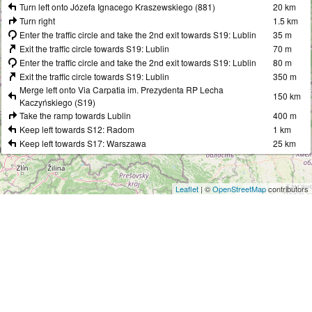
Turn left onto Józefa Ignacego Kraszewskiego (881)
20 km
Turn right
1.5 km
Enter the traffic circle and take the 2nd exit towards S19: Lublin
35 m
Exit the traffic circle towards S19: Lublin
70 m
Enter the traffic circle and take the 2nd exit towards S19: Lublin
80 m
Exit the traffic circle towards S19: Lublin
350 m
Merge left onto Via Carpatia im. Prezydenta RP Lecha
150 km
Kaczyńskiego (S19)
Take the ramp towards Lublin
400 m
Keep left towards S12: Radom
1 km
Keep left towards S17: Warszawa
25 km
Continue onto S12
100 km
Keep right at the fork
350 m
Enter the traffic circle and take the 2nd exit
100 m
Leaflet
| ©
OpenStreetMap
contributors
Exit the traffic circle
200 m
Go straight onto Trakt Brzeski (628)
2.5 km
Continue onto Bronisława Czecha (628)
4 km
Turn right onto Powszechna
100 m
Turn left onto Jana Skrzyneckiego
150 m
Turn right onto Kaczeńca
400 m
Continue onto Łysakowska
800 m
Enter the traffic circle and take the 2nd exit onto Rekrucka
25 m
Exit the traffic circle onto Rekrucka
800 m