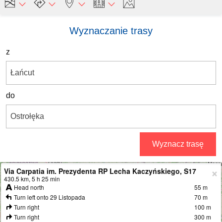
Wyznaczanie trasy
z
do
Wyznacz trasę
Via Carpatia im. Prezydenta RP Lecha Kaczyńskiego, S17
+
430.5 km, 5 h 25 min
Head north
55 m
−
Turn left onto 29 Listopada
70 m
Turn right
100 m
Turn right
300 m