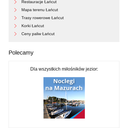
Restauracje Łańcut
Continue onto Plac Generała Józefa Bema
100 m
Mapa terenu Łańcut
Continue onto Generała Tadeusza Kościuszki
250 m
Turn right onto Stanisława Staszica
50 m
Trasy rowerowe Łańcut
Turn right onto Wiktora Gomulickiego
15 m
Korki Łańcut
You have arrived at your destination, on the left
0 m
Ceny paliw Łańcut
Polecamy
Dla wszystkich miłośników jezior: