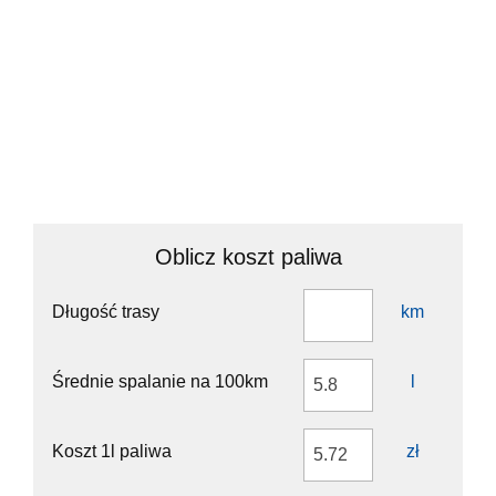
Continue onto Aleja Obrońców Grodna (S8)
10 km
Keep left towards A2: Poznań
1 km
Continue onto Autostrada Wolności (A2)
90 km
Take the ramp towards A1: Gdańsk
550 m
Keep left towards A1: Katowice
2 km
Merge left towards Katowice
150 km
Take the ramp towards 46: Częstochowa
1.5 km
Enter the traffic circle and take the 3rd exit onto Częstochowska
80 m
(46)
Exit the traffic circle onto Częstochowska (46)
3.5 km
Continue onto Lubliniecka (46)
3.5 km
Oblicz koszt paliwa
Continue onto Częstochowska (46)
350 m
Continue onto Lubliniecka (46)
4.5 km
Continue onto Częstochowska (46)
9 km
Długość trasy
km
Continue onto Lubliniecka (46)
350 m
Enter the traffic circle and take the 1st exit onto Kochcicka (46)
25 m
Exit the traffic circle onto Kochcicka (46)
5.5 km
Średnie spalanie na 100km
l
Enter the traffic circle and take the 3rd exit towards Lubliniec
60 m
Exit the traffic circle towards Lubliniec
45 m
Continue onto Oleska
100 m
Koszt 1l paliwa
zł
Turn right
250 m
Continue onto Główna
2 km