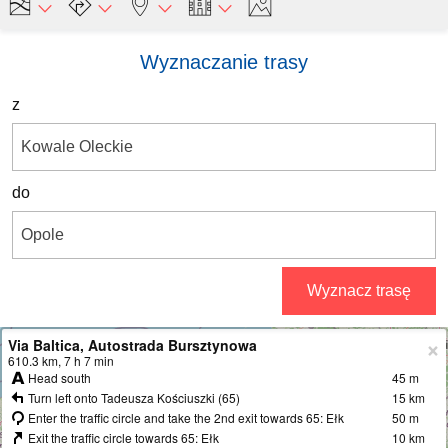
Wyznaczanie trasy
z
do
Wyznacz trasę
Via Baltica, Autostrada Bursztynowa
+
610.3 km, 7 h 7 min
Head south
45 m
−
Turn left onto Tadeusza Kościuszki (65)
15 km
Enter the traffic circle and take the 2nd exit towards 65: Ełk
50 m
Exit the traffic circle towards 65: Ełk
10 km