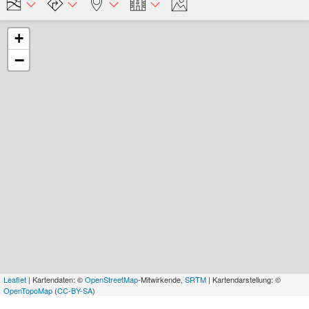
+
−
Leaflet
| Kartendaten: ©
OpenStreetMap
-Mitwirkende,
SRTM
| Kartendarstellung: ©
OpenTopoMap
(
CC-BY-SA
)