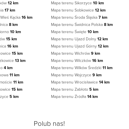
zków
12 km
Mapa terenu Sikorzyce
10 km
nia
17 km
Mapa terenu Sobkowice
12 km
 Wieś Kącka
16 km
Mapa terenu Środa Śląska
7 km
dnica
8 km
Mapa terenu Świdnica Polska
8 km
ziorno
10 km
Mapa terenu Święte
10 km
ków
15 km
Mapa terenu Ujazd Dolny
12 km
nica
16 km
Mapa terenu Ujazd Górny
12 km
rowice
15 km
Mapa terenu Wichrów
9 km
szkowice
13 km
Mapa terenu Wilczków
16 km
no
4 km
Mapa terenu Wilków Średzki
11 km
zkowa
11 km
Mapa terenu Wojczyce
9 km
dmoście
11 km
Mapa terenu Wrocisławice
14 km
kowice
15 km
Mapa terenu Zabłoto
5 km
szyce
5 km
Mapa terenu Źródła
14 km
Polub nas!