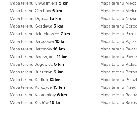
Mapa terenu Chwalimierz
5 km
Mapa terenu Miec
Mapa terenu Ciechów
6 km
Mapa terenu Mięki
Mapa terenu Dębice
15 km
Mapa terenu Nowa
Mapa terenu Gozdawa
5 km
Mapa terenu Ogro
Mapa terenu Jakubkowice
7 km
Mapa terenu Paźd
Mapa terenu Jarosława
10 km
Mapa terenu Pęcz
Mapa terenu Jarostów
16 km
Mapa terenu Pełcz
Mapa terenu Jastrzębce
11 km
Mapa terenu Picho
Mapa terenu Jugowiec
5 km
Mapa terenu Piela
Mapa terenu Juszczyn
9 km
Mapa terenu Piers
Mapa terenu Kadłub
12 km
Mapa terenu Prós
Mapa terenu Karczyce
15 km
Mapa terenu Prze
Mapa terenu Kostomłoty
6 km
Mapa terenu Rada
Mapa terenu Kozłów
15 km
Mapa terenu Rako