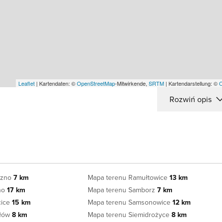
Leaflet
| Kartendaten: ©
OpenStreetMap
-Mitwirkende,
SRTM
| Kartendarstellung: ©
Rozwiń opis
czno
7 km
Mapa terenu Ramułtowice
13 km
tno
17 km
Mapa terenu Samborz
7 km
cice
15 km
Mapa terenu Samsonowice
12 km
ałów
8 km
Mapa terenu Siemidrożyce
8 km