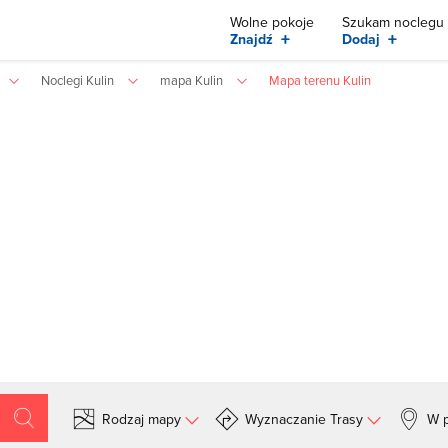
Wolne pokoje
Szukam noclegu
+
+
Znajdź
Dodaj
Noclegi Kulin
mapa Kulin
Mapa terenu Kulin
Rodzaj mapy
Wyznaczanie Trasy
W p