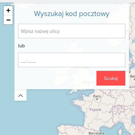
+
Wyszukaj kod pocztowy
−
lub
Szukaj
Zwiń/rozwiń