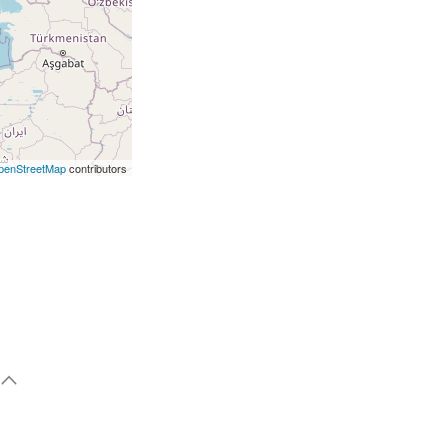
penStreetMap
contributors