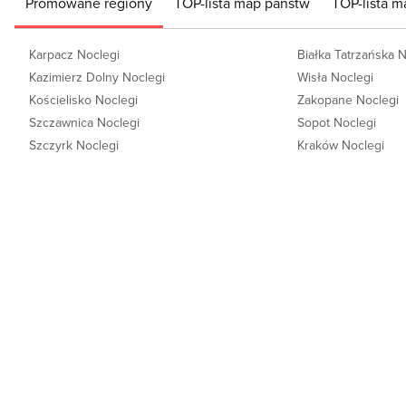
Promowane regiony
TOP-lista map państw
TOP-lista m
Karpacz Noclegi
Białka Tatrzańska 
Kazimierz Dolny Noclegi
Wisła Noclegi
Kościelisko Noclegi
Zakopane Noclegi
Szczawnica Noclegi
Sopot Noclegi
Szczyrk Noclegi
Kraków Noclegi