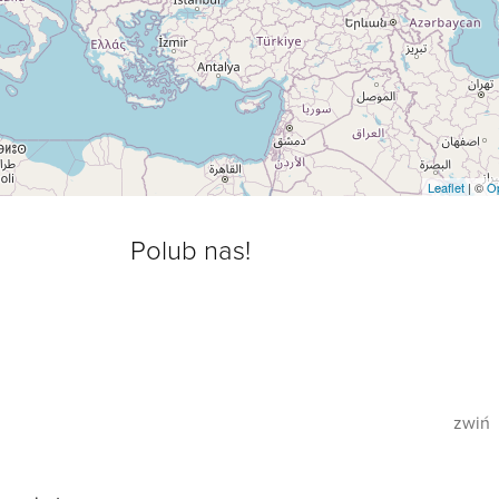
Leaflet
| ©
O
Polub nas!
zwiń