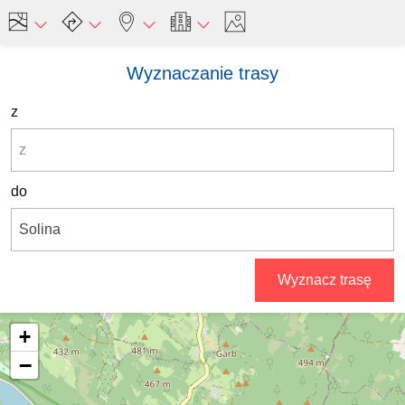
Wyznaczanie trasy
z
do
Wyznacz trasę
+
−