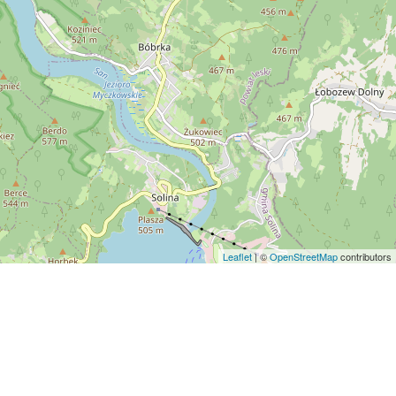
Leaflet
| ©
OpenStreetMap
contributors