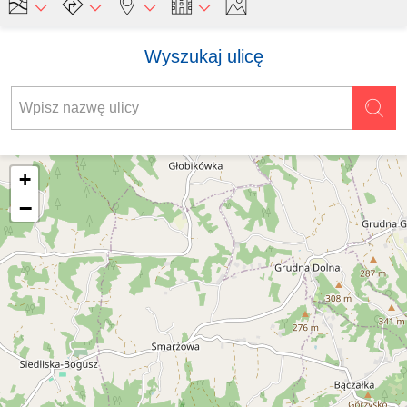
Wyszukaj ulicę
+
−