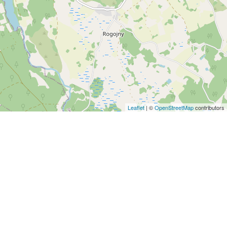
Leaflet
| ©
OpenStreetMap
contributors