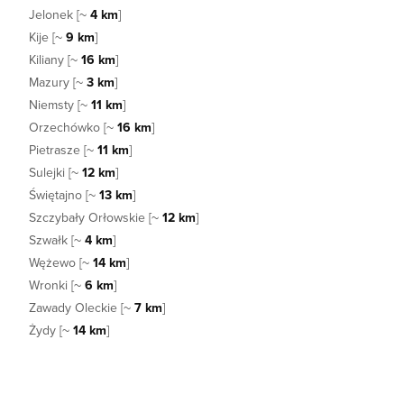
Jelonek [~
4 km
]
Kije [~
9 km
]
Kiliany [~
16 km
]
Mazury [~
3 km
]
Niemsty [~
11 km
]
Orzechówko [~
16 km
]
Pietrasze [~
11 km
]
Sulejki [~
12 km
]
Świętajno [~
13 km
]
Szczybały Orłowskie [~
12 km
]
Szwałk [~
4 km
]
Wężewo [~
14 km
]
Wronki [~
6 km
]
Zawady Oleckie [~
7 km
]
Żydy [~
14 km
]