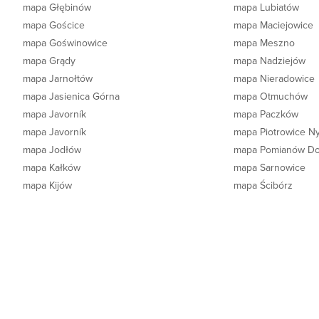
mapa Głębinów
mapa Lubiatów
mapa Gościce
mapa Maciejowice
mapa Goświnowice
mapa Meszno
mapa Grądy
mapa Nadziejów
mapa Jarnołtów
mapa Nieradowice
mapa Jasienica Górna
mapa Otmuchów
mapa Javorník
mapa Paczków
mapa Javorník
mapa Piotrowice N
mapa Jodłów
mapa Pomianów Do
mapa Kałków
mapa Sarnowice
mapa Kijów
mapa Ścibórz