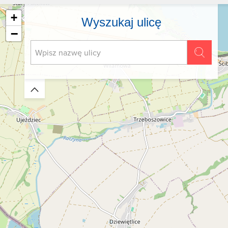
+
Wyszukaj ulicę
−
Zwiń/rozwiń