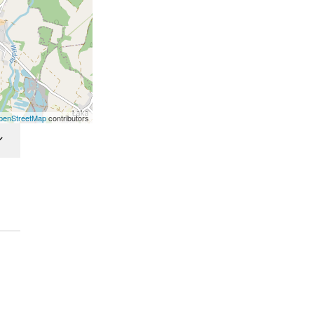
penStreetMap
contributors