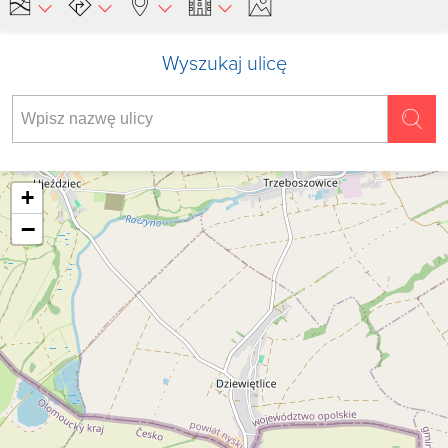
Wyszukaj ulicę
+
−