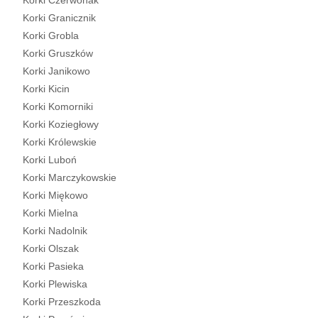
Korki Czerwonak
Korki Granicznik
Korki Grobla
Korki Gruszków
Korki Janikowo
Korki Kicin
Korki Komorniki
Korki Koziegłowy
Korki Królewskie
Korki Luboń
Korki Marczykowskie
Korki Miękowo
Korki Mielna
Korki Nadolnik
Korki Olszak
Korki Pasieka
Korki Plewiska
Korki Przeszkoda