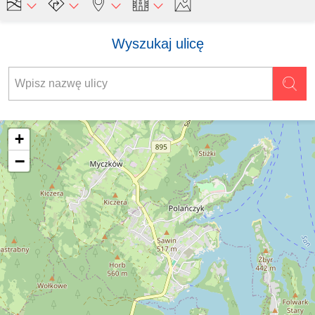
Wyszukaj ulicę
+
−