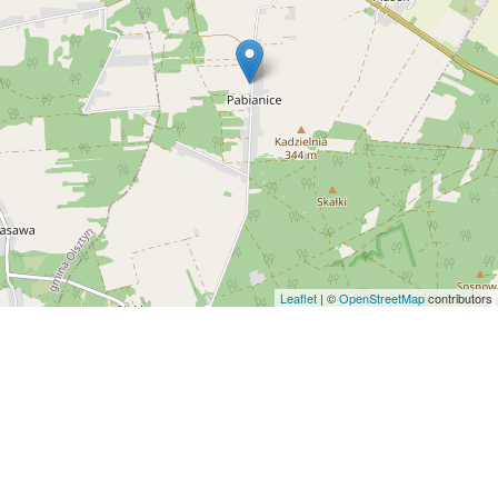
Leaflet
| ©
OpenStreetMap
contributors