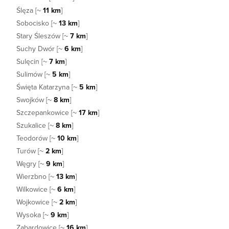
Ślęza [~
11 km
]
Sobocisko [~
13 km
]
Stary Śleszów [~
7 km
]
Suchy Dwór [~
6 km
]
Sulęcin [~
7 km
]
Sulimów [~
5 km
]
Święta Katarzyna [~
5 km
]
Swojków [~
8 km
]
Szczepankowice [~
17 km
]
Szukalice [~
8 km
]
Teodorów [~
10 km
]
Turów [~
2 km
]
Węgry [~
9 km
]
Wierzbno [~
13 km
]
Wilkowice [~
6 km
]
Wojkowice [~
2 km
]
Wysoka [~
9 km
]
Zabardowice [~
16 km
]