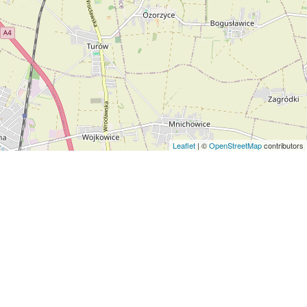
Leaflet
| ©
OpenStreetMap
contributors