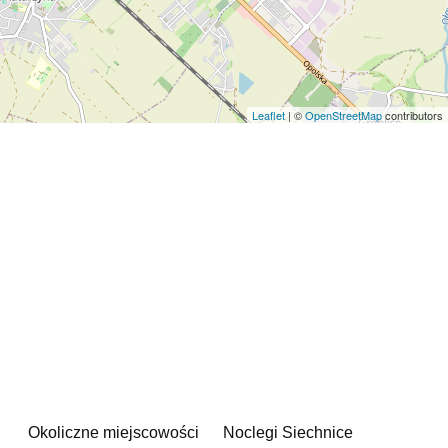
Leaflet
| ©
OpenStreetMap
contributors
Okoliczne miejscowości
Noclegi Siechnice