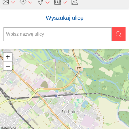
Wyszukaj ulicę
+
−