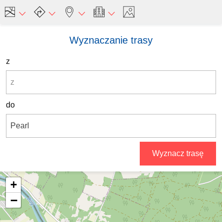
Wyznaczanie trasy
z
do
Wyznacz trasę
+
−