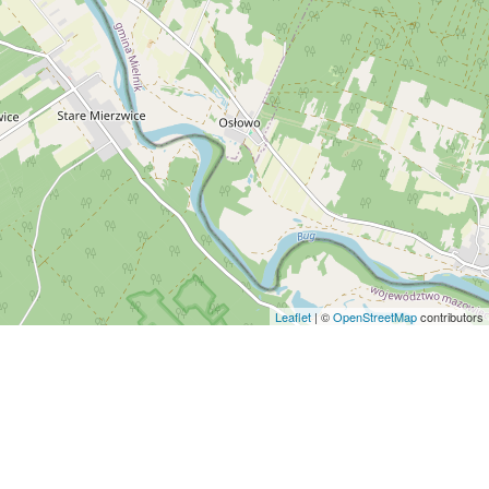
Leaflet
| ©
OpenStreetMap
contributors