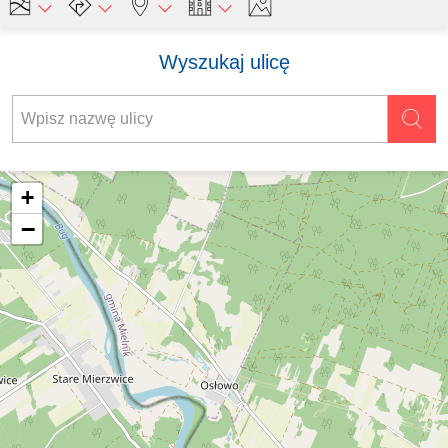
Wyszukaj ulicę
+
−